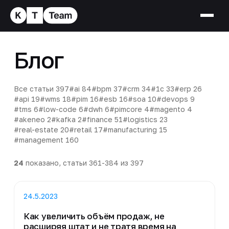
Блог
Все статьи
397
#ai
84
#bpm
37
#crm
34
#1c
33
#erp
26
#api
19
#wms
18
#pim
16
#esb
16
#soa
10
#devops
9
#tms
6
#low-code
6
#dwh
6
#pimcore
4
#magento
4
#akeneo
2
#kafka
2
#finance
51
#logistics
23
#real-estate
20
#retail
17
#manufacturing
15
#management
160
24
показано, статьи 361-384 из 397
24.5.2023
Как увеличить объём продаж, не
расширяя штат и не тратя время на