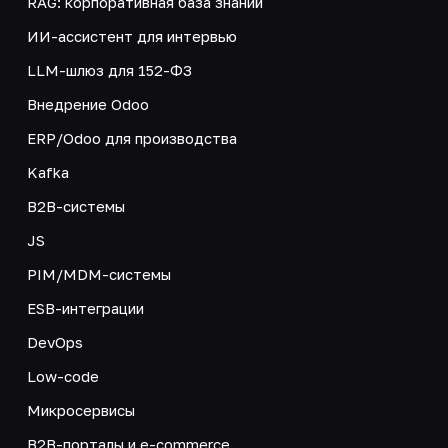
RAG: корпоративная база знаний
ИИ-ассистент для интервью
LLM-шлюз для 152-ФЗ
Внедрение Odoo
ERP/Odoo для производства
Kafka
B2B-системы
JS
PIM/MDM-системы
ESB-интеграции
DevOps
Low-code
Микросервисы
B2B-порталы и e-commerce