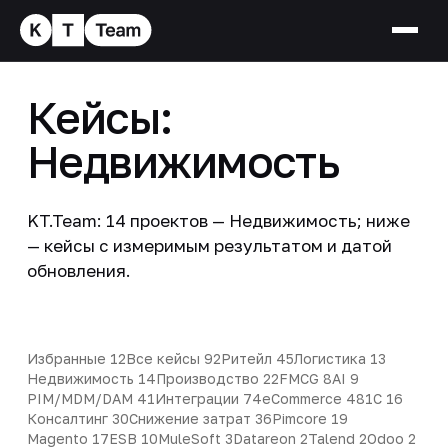
Кейсы:
Недвижимость
KT.Team: 14 проектов — Недвижимость; ниже
— кейсы с измеримым результатом и датой
обновления.
Избранные
12
Все кейсы
92
Ритейл
45
Логистика
13
Недвижимость
14
Производство
22
FMCG
8
AI
9
PIM/MDM/DAM
41
Интеграции
74
eCommerce
48
1С
16
Консалтинг
30
Снижение затрат
36
Pimcore
19
Magento
17
ESB
10
MuleSoft
3
Datareon
2
Talend
2
Odoo
2