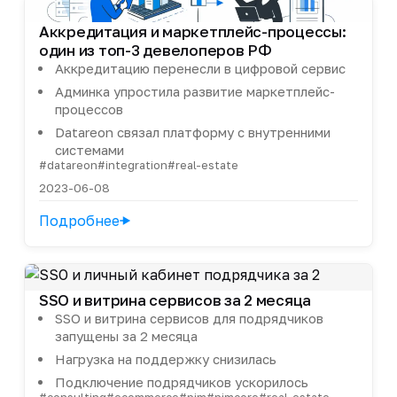
Аккредитация и маркетплейс-процессы:
один из топ-3 девелоперов РФ
Аккредитацию перенесли в цифровой сервис
Админка упростила развитие маркетплейс-
процессов
Datareon связал платформу с внутренними
системами
#datareon
#integration
#real-estate
2023-06-08
Подробнее
SSO и витрина сервисов за 2 месяца
SSO и витрина сервисов для подрядчиков
запущены за 2 месяца
Нагрузка на поддержку снизилась
Подключение подрядчиков ускорилось
#consulting
#ecommerce
#pim
#pimcore
#real-estate