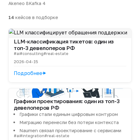
Akeneo
8
Kafka
4
14
кейсов в подборке
LLM-классификация тикетов: один из
топ-3 девелоперов РФ
#ai
#consulting
#real-estate
2026-04-15
Подробнее
Графики проектирования: один из топ-3
девелоперов РФ
Графики стали единым цифровым контуром
Миграцию перенесли без потери контекста
Naumen связал проектирование с сервисами
#ai
#integration
#real-estate