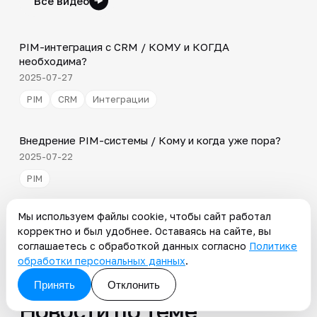
Все видео
3:10
PIM-интеграция с CRM / КОМУ и КОГДА
▶
необходима?
2025-07-27
PIM
CRM
Интеграции
2:08
Внедрение PIM-системы / Кому и когда уже пора?
▶
2025-07-22
PIM
Shorts
Мы используем файлы cookie, чтобы сайт работал
▶
Почему MDM-системы - это не лечение, а временное
корректно и был удобнее. Оставаясь на сайте, вы
обезболивание за 55сек | Андрей Путин
соглашаетесь с обработкой данных согласно
Политике
2023-07-12
обработки персональных данных
.
MDM
Принять
Отклонить
Новости по теме