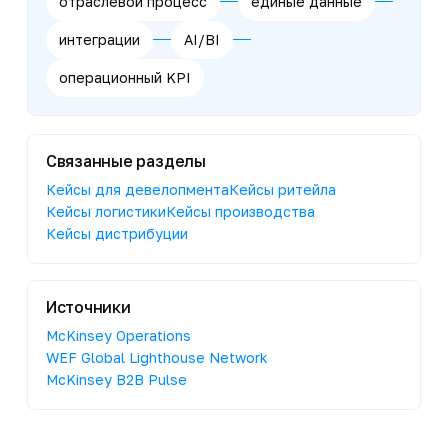
отраслевой процесс
единые данные
интеграции
AI/BI
операционный KPI
Связанные разделы
Кейсы для девелопмента
Кейсы ритейла
Кейсы логистики
Кейсы производства
Кейсы дистрибуции
Источники
McKinsey Operations
WEF Global Lighthouse Network
McKinsey B2B Pulse