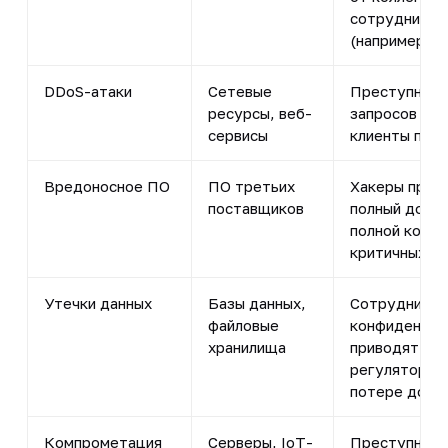
сотрудников 
(например, п
DDoS-атаки
Сетевые
Преступники
ресурсы, веб-
запросов на 
сервисы
клиенты пер
Вредоносное ПО
ПО третьих
Хакеры прячу
поставщиков
полный досту
полной комп
критичных би
Утечки данных
Базы данных,
Сотрудники 
файловые
конфиденциа
хранилища
приводят к 
регуляторов,
потере довер
Компрометация
Серверы, IoT-
Преступники