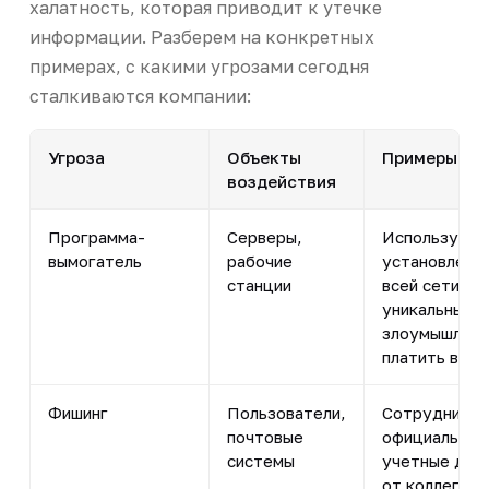
халатность, которая приводит к утечке
информации. Разберем на конкретных
примерах, с какими угрозами сегодня
сталкиваются компании:
Угроза
Объекты
Примеры
воздействия
Программа-
Серверы,
Использует 
вымогатель
рабочие
установлены
станции
всей сети. 
уникальные к
злоумышленн
платить выку
Фишинг
Пользователи,
Сотрудники 
почтовые
официальные
системы
учетные дан
от коллег: з