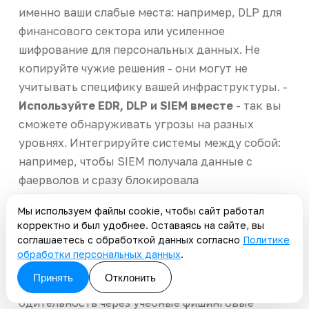
именно ваши слабые места: например, DLP для
финансового сектора или усиленное
шифрование для персональных данных. Не
копируйте чужие решения - они могут не
учитывать специфику вашей инфраструктуры. -
Используйте EDR, DLP и SIEM вместе
- так вы
сможете обнаруживать угрозы на разных
уровнях. Интегрируйте системы между собой:
например, чтобы SIEM получала данные с
фаерволов и сразу блокировала
подозрительные действия.
Мы используем файлы cookie, чтобы сайт работал
корректно и был удобнее. Оставаясь на сайте, вы
Разрозненные инструменты создают дыры в
соглашаетесь с обработкой данных согласно
Политике
безопасности. -
Проводите регулярные
обработки персональных данных
.
тренинги
- показывайте, как распознать
Принять
Отклонить
фишинг или защитить пароли. Тестируйте
бдительность через учебные фишинговые