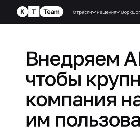
Отрасли
Решения
Воркшо
Внедряем AI
чтобы круп
компания н
им пользова