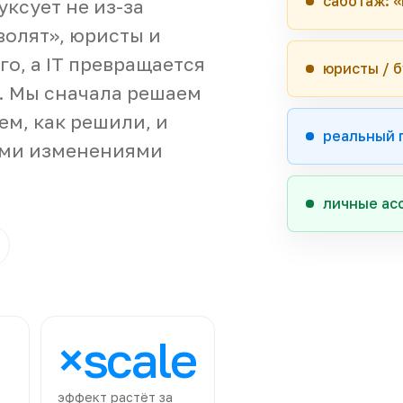
саботаж: «
уксует не из-за
волят», юристы и
о, а IT превращается
юристы / б
. Мы сначала решаем
ем, как решили, и
реальный 
ими изменениями
личные ас
×scale
эффект растёт за