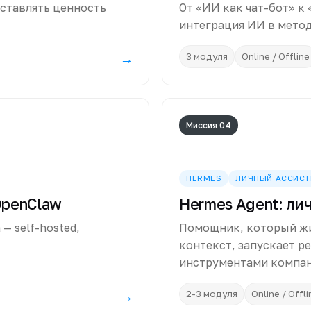
оставлять ценность
От «ИИ как чат-бот» к
интеграция ИИ в мето
→
3 модуля
Online / Offline
Миссия 04
HERMES
ЛИЧНЫЙ АССИСТ
OpenClaw
Hermes Agent: ли
— self-hosted,
Помощник, который жи
контекст, запускает ре
инструментами компан
→
2-3 модуля
Online / Offli