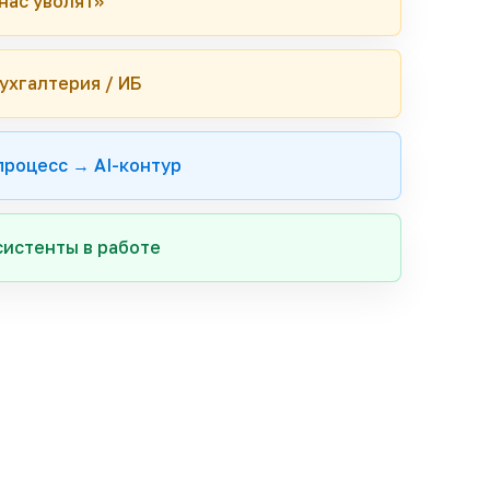
нас уволят»
ухгалтерия / ИБ
процесс → AI-контур
систенты в работе