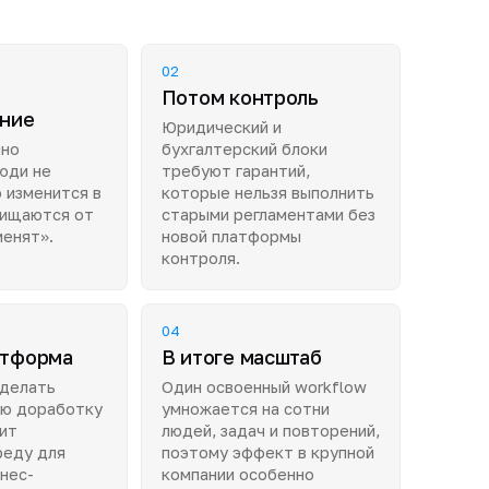
02
Потом контроль
ение
Юридический и
чно
бухгалтерский блоки
юди не
требуют гарантий,
 изменится в
которые нельзя выполнить
щищаются от
старыми регламентами без
менят».
новой платформы
контроля.
04
атформа
В итоге масштаб
 делать
Один освоенный workflow
ю доработку
умножается на сотни
оит
людей, задач и повторений,
реду для
поэтому эффект в крупной
нес-
компании особенно