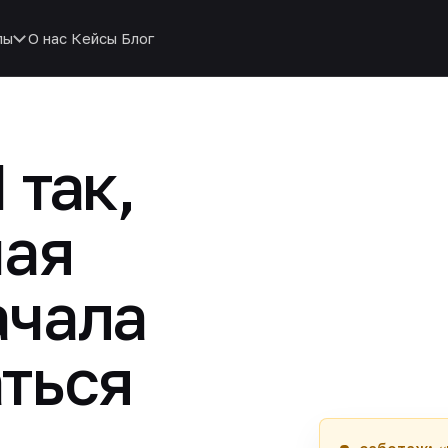
пы
О нас
Кейсы
Блог
 так,
ная
ачала
ться