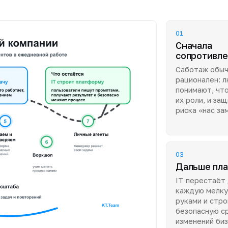
01
Сначала
сопротивл
Саботаж обы
рационален: л
понимают, что
их роли, и за
риска «нас за
03
Дальше пл
IT перестаёт
каждую мелку
руками и стр
безопасную с
изменений биз