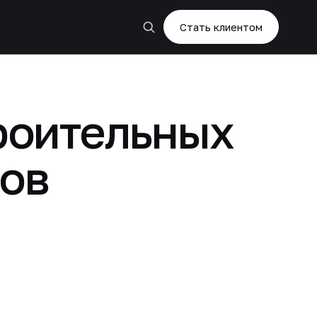
Стать клиентом
роительных
ров