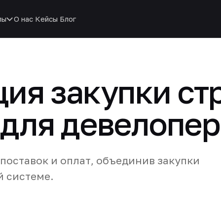
пы
О нас
Кейсы
Блог
ция закупки ст
 для девелопе
 поставок и оплат, объединив закупки
й системе.