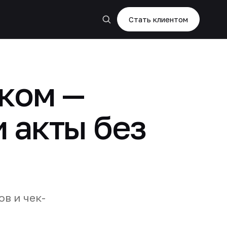
Стать клиентом
ком —
и акты без
в и чек-