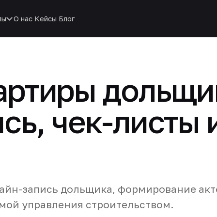
пы
О нас
Кейсы
Блог
артиры дольщи
сь, чек-листы 
айн-запись дольщика, формирование акто
емой управления строительством.