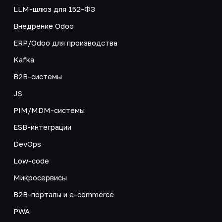
LLM-шлюз для 152-ФЗ
Внедрение Odoo
ERP/Odoo для производства
Kafka
B2B-системы
JS
PIM/MDM-системы
ESB-интеграции
DevOps
Low-code
Микросервисы
B2B-порталы и e-commerce
PWA