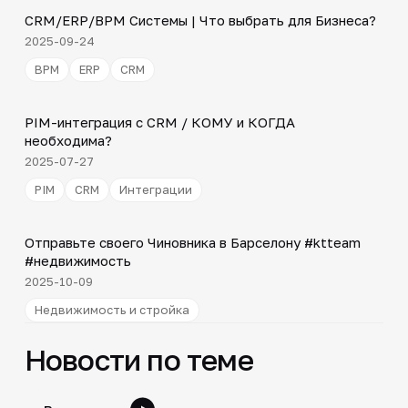
CRM/ERP/BPM Системы | Что выбрать для Бизнеса?
▶
2025-09-24
BPM
ERP
CRM
3:10
PIM-интеграция с CRM / КОМУ и КОГДА
▶
необходима?
2025-07-27
PIM
CRM
Интеграции
Shorts
▶
Отправьте своего Чиновника в Барселону #ktteam
#недвижимость
2025-10-09
Недвижимость и стройка
Новости по теме