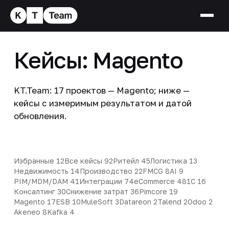
Кейсы: Magento
KT.Team: 17 проектов — Magento; ниже —
кейсы с измеримым результатом и датой
обновления.
Избранные
12
Все кейсы
92
Ритейл
45
Логистика
13
Недвижимость
14
Производство
22
FMCG
8
AI
9
PIM/MDM/DAM
41
Интеграции
74
eCommerce
48
1С
16
Консалтинг
30
Снижение затрат
36
Pimcore
19
Magento
17
ESB
10
MuleSoft
3
Datareon
2
Talend
2
Odoo
2
Akeneo
8
Kafka
4