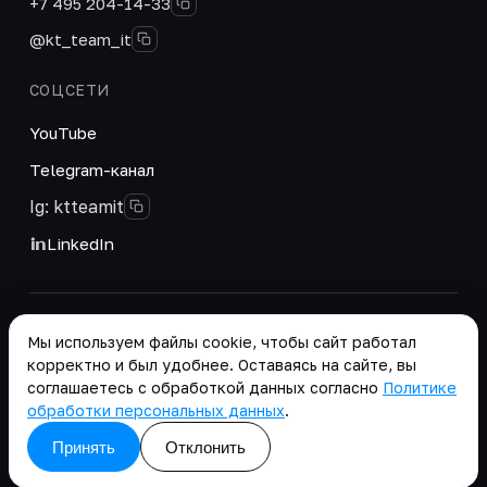
+7 495 204-14-33
@kt_team_it
СОЦСЕТИ
YouTube
Telegram-канал
Ig: ktteamit
LinkedIn
© 2026 ООО «КТ Групп». Интегратор цифровых
Мы используем файлы cookie, чтобы сайт работал
решений и корпоративных систем.
корректно и был удобнее. Оставаясь на сайте, вы
Реквизиты
·
соглашаетесь с обработкой данных согласно
Политике
Положение о работе с персональными данными
обработки персональных данных
.
copy as .md
Принять
Отклонить