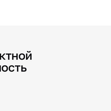
ктной
ность