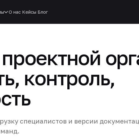
пы
О нас
Кейсы
Блог
 проектной орг
ь, контроль,
сть
грузку специалистов и версии документац
оманд.