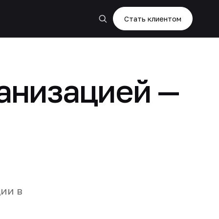
Стать клиентом
анизацией —
ии в