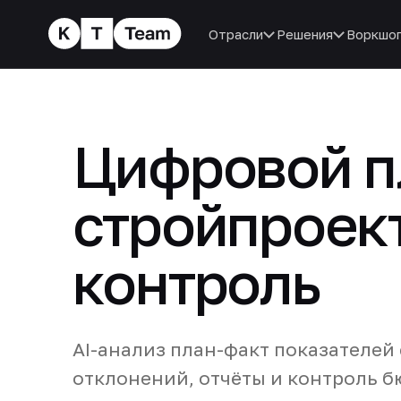
Отрасли
Решения
Воркшо
Цифровой п
стройпроект
контроль
AI-анализ план-факт показателей
отклонений, отчёты и контроль б