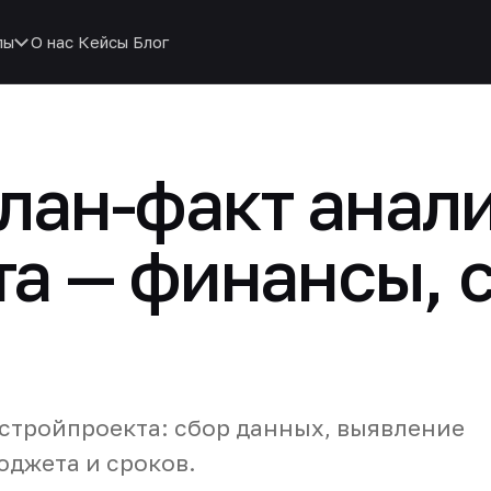
пы
О нас
Кейсы
Блог
лан-факт анал
а — финансы, 
 стройпроекта: сбор данных, выявление
юджета и сроков.