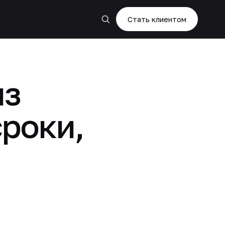
Стать клиентом
из
сроки,