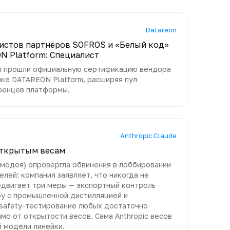
Datareon
истов партнёров SOFROS и «Белый код»
N Platform: Специалист
в прошли официальную сертификацию вендора
йке DATAREON Platform, расширяя пул
ренцев платформы.
Anthropic Claude
 открытым весам
 Амодея) опровергла обвинения в лоббировании
елей: компания заявляет, что никогда не
родвигает три меры — экспортный контроль
бу с промышленной дистилляцией и
 safety-тестирование любых достаточно
о от открытости весов. Сама Anthropic весов
й модели линейки.