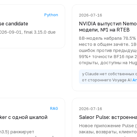
Python
2026-07-16
se candidate
NVIDIA выпустил Nemot
модели, №1 на RTEB
26-09-01, final 3.15.0 due
8B-модель набрала 78.5% 
место в общем зачёте. 1B
ошибок против предыдуще
99%+ точности BF16 при 2
открыты, доступны на Hug
у Claude нет собственных 
от стороннего Voyage AI
An
RAG
2026-07-16
ker с одной шкалой
Saleor Pulse: встроенн
Новое приложение Pulse (с
n3.5) ранжирует
заказы, возвраты, клиент