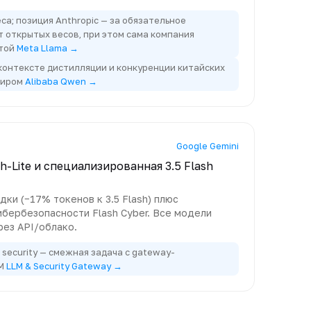
са; позиция Anthropic — за обязательное
т открытых весов, при этом сама компания
ытой
Meta Llama →
контексте дистилляции и конкуренции китайских
тиром
Alibaba Qwen →
Google Gemini
ash-Lite и специализированная 3.5 Flash
ки (−17% токенов к 3.5 Flash) плюс
бербезопасности Flash Cyber. Все модели
рез API/облако.
security — смежная задача с gateway-
LM
LLM & Security Gateway →