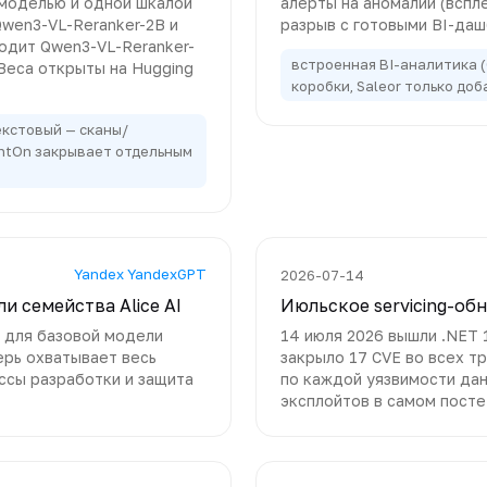
 моделью и одной шкалой
алерты на аномалии (вспл
Qwen3-VL-Reranker-2B и
разрыв с готовыми BI-да
бходит Qwen3-VL-Reranker-
встроенная BI-аналитика (
Веса открыты на Hugging
коробки, Saleor только до
текстовый — сканы/
htOn закрывает отдельным
Yandex YandexGPT
2026-07-14
и семейства Alice AI
Июльское servicing-об
1 для базовой модели
14 июля 2026 вышли .NET 1
ерь охватывает весь
закрыло 17 CVE во всех тр
ессы разработки и защита
по каждой уязвимости дан
эксплойтов в самом посте