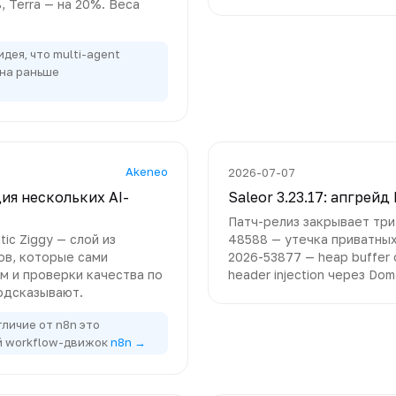
, Terra — на 20%. Веса
дея, что multi-agent
ана раньше
Akeneo
2026-07-07
ция нескольких AI-
Saleor 3.23.17: апгрейд
Патч-релиз закрывает три
ic Ziggy — слой из
48588 — утечка приватных
ов, которые сами
2026-53877 — heap buffer 
м и проверки качества по
header injection через Dom
одсказывают.
тличие от n8n это
й workflow-движок
n8n →