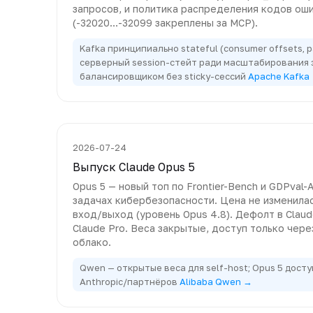
запросов, и политика распределения кодов ош
(-32020…-32099 закреплены за MCP).
Kafka принципиально stateful (consumer offsets, p
серверный session-стейт ради масштабирования 
балансировщиком без sticky-сессий
Apache Kafka
2026-07-24
Выпуск Claude Opus 5
Opus 5 — новый топ по Frontier-Bench и GDPval-
задачах кибербезопасности. Цена не изменилас
вход/выход (уровень Opus 4.8). Дефолт в Claud
Claude Pro. Веса закрытые, доступ только через
облако.
Qwen — открытые веса для self-host; Opus 5 дост
Anthropic/партнёров
Alibaba Qwen →