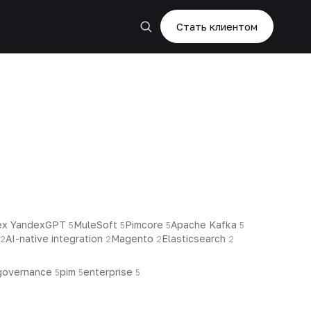
Стать клиентом
ex YandexGPT
MuleSoft
Pimcore
Apache Kafka
5
5
5
5
AI-native integration
Magento
Elasticsearch
2
2
2
2
governance
pim
enterprise
5
5
5