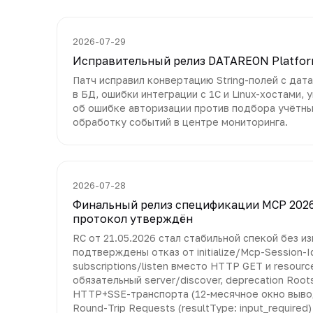
2026-07-29
Исправительный релиз DATAREON Platform 
Патч исправил конвертацию String-полей с дата
в БД, ошибки интеграции с 1С и Linux-хостами
об ошибке авторизации против подбора учётны
обработку событий в центре мониторинга.
2026-07-28
Финальный релиз спецификации MCP 2026-0
протокол утверждён
RC от 21.05.2026 стал стабильной спекой без из
подтверждены отказ от initialize/Mcp-Session-I
subscriptions/listen вместо HTTP GET и resourc
обязательный server/discover, deprecation Root
HTTP+SSE-транспорта (12-месячное окно вывод
Round-Trip Requests (resultType: input_required) 