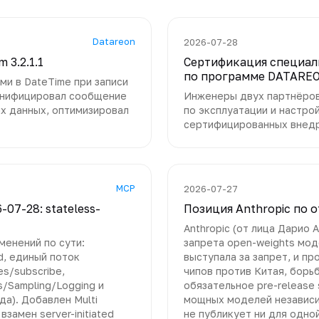
Datareon
2026-07-28
3.2.1.1
Сертификация специал
по программе DATAREO
ми в DateTime при записи
, унифицировал сообщение
Инженеры двух партнёро
х данных, оптимизировал
по эксплуатации и настро
сертифицированных внед
MCP
2026-07-27
7-28: stateless-
Позиция Anthropic по
Anthropic (от лица Дарио
менений по сути:
запрета open-weights мод
d, единый поток
выступала за запрет, и п
es/subscribe,
чипов против Китая, борь
s/Sampling/Logging и
обязательное pre-release
а). Добавлен Multi
мощных моделей независим
взамен server-initiated
не публикует ни для одно