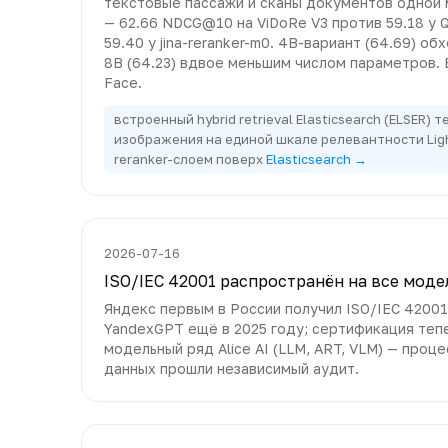
текстовые пассажи и сканы документов одной
— 62.66 NDCG@10 на ViDoRe V3 против 59.18 у 
59.40 у jina-reranker-m0. 4B-вариант (64.69) о
8B (64.23) вдвое меньшим числом параметров. 
Face.
встроенный hybrid retrieval Elasticsearch (ELSER) 
изображения на единой шкале релевантности Lig
reranker-слоем поверх
Elasticsearch →
2026-07-16
ISO/IEC 42001 распространён на все модел
Яндекс первым в России получил ISO/IEC 4200
YandexGPT ещё в 2025 году; сертификация теп
модельный ряд Alice AI (LLM, ART, VLM) — проц
данных прошли независимый аудит.