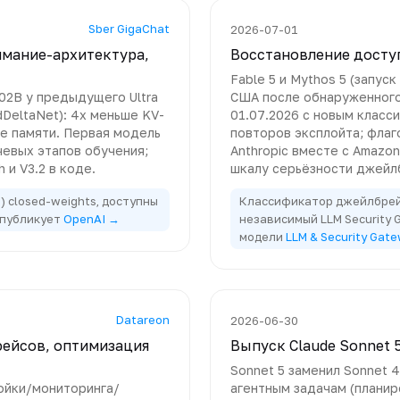
Sber GigaChat
2026-07-01
нимание-архитектура,
Восстановление доступ
Fable 5 и Mythos 5 (запу
02B у предыдущего Ultra
США после обнаруженного
DeltaNet): 4x меньше KV-
01.07.2026 с новым клас
же памяти. Первая модель
повторов эксплойта; флаг
чевых этапов обучения;
Anthropic вместе с Amazo
и V3.2 в коде.
шкалу серьёзности джейлб
) closed-weights, доступны
Классификатор джейлбрейк
а публикует
OpenAI →
независимый LLM Security
модели
LLM & Security Gat
Datareon
2026-06-30
фейсов, оптимизация
Выпуск Claude Sonnet 
Sonnet 5 заменил Sonnet 4
ойки/мониторинга/
агентным задачам (планир