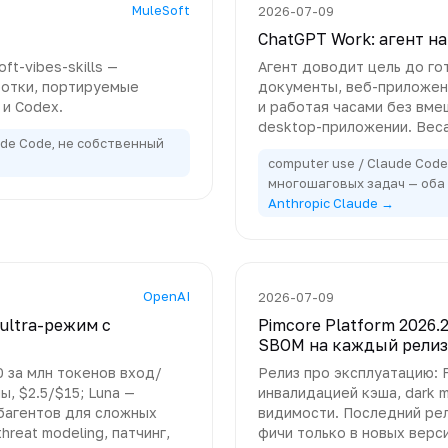
MuleSoft
2026-07-09
ChatGPT Work: агент н
t-vibes-skills —
Агент доводит цель до го
ботки, портируемые
документы, веб-приложени
 и Codex.
и работая часами без вме
desktop-приложении. Веса
ude Code, не собственный
computer use / Claude Cod
многошаговых задач — оба
Anthropic Claude →
OpenAI
2026-07-09
 ultra-режим с
Pimcore Platform 2026.
SBOM на каждый релиз
0 за млн токенов вход/
Релиз про эксплуатацию: 
ы, $2.5/$15; Luna —
инвалидацией кэша, dark 
убагентов для сложных
видимости. Последний рел
hreat modeling, патчинг,
фичи только в новых верс