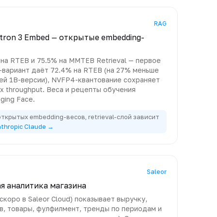
RAG
ron 3 Embed — открытые embedding-
на RTEB и 75.5% на MMTEB Retrieval — первое
-вариант даёт 72.4% на RTEB (на 27% меньше
й 1B-версии), NVFP4-квантование сохраняет
x throughput. Веса и рецепты обучения
ging Face.
открытых embedding-весов, retrieval-слой зависит
thropic Claude →
Saleor
ая аналитика магазина
коро в Saleor Cloud) показывает выручку,
ов, товары, фулфилмент, тренды по периодам и