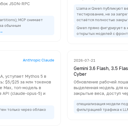
ибок JSON-RPC
Llama и Qwen публикуют ве
тестирование, не за запре
artitions); MCP снимает
остаётся полностью закр
за обычным
Qwen прямо фигурирует в 
 →
открытых моделей с фрон
Anthropic Claude
2026-07-21
Gemini 3.6 Flash, 3.5 Fl
Cyber
AA, уступает Mythos 5 в
ь: $5/$25 за млн токенов
Обновление рабочей лошад
e Max, топ-модель в
выделенная модель для ки
 API (claude-opus-5) и
закрытые веса, доступ че
специализация модели под 
упен только через облако
фильтрацией трафика к L