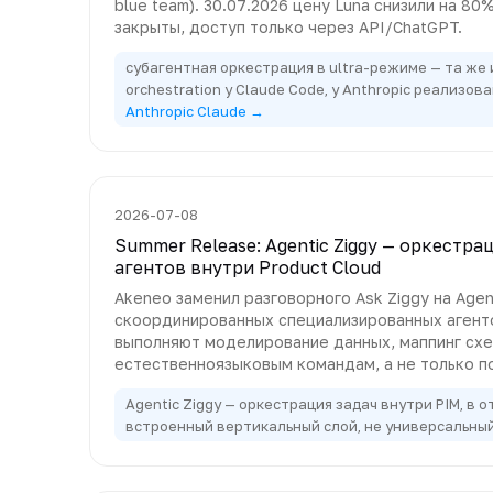
blue team). 30.07.2026 цену Luna снизили на 80%
закрыты, доступ только через API/ChatGPT.
субагентная оркестрация в ultra-режиме — та же и
orchestration у Claude Code, у Anthropic реализов
Anthropic Claude →
2026-07-08
Summer Release: Agentic Ziggy — оркестра
агентов внутри Product Cloud
Akeneo заменил разговорного Ask Ziggy на Agent
скоординированных специализированных агент
выполняют моделирование данных, маппинг схе
естественноязыковым командам, а не только п
Agentic Ziggy — оркестрация задач внутри PIM, в о
встроенный вертикальный слой, не универсальны