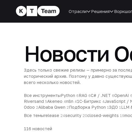
Отрасли
Решения
Воркшо
Новости O
Здесь только свежие релизы — примерно за послед
исторический архив. Поэтому у давно существую
всего несколько новостей.
Все инструменты
Python
RAG
C# / .NET
OpenAI
6
6
6
Riversand
Akeneo
n8n
1С-Битрикс
JavaScript / 
5
4
4
4
Odoo
Alibaba Qwen
Подборка Python
ЭДО
LLM 
2
2
1
1
Все темы
release
security
closed-weights
mod
24
20
19
116
новостей