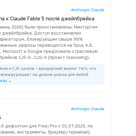
Anthropic Claude
а к Claude Fable 5 после джейлбрейка
ск июнь 2026) были приостановлены Минторгом
 джейлбрейка. Доступ восстановлен
сификатором, блокирующим свыше 99%
ованные запросы переводятся на Opus 4.8.
n, Microsoft и Google предложила отраслевую
рейков CJS-0…CJS-4 (проект Glasswing).
ов и CJS-шкала — вендорский аналог того, что
 Gateway решает на уровне шлюза для любой
eway →
Anthropic Claude
5
.6 дефолтом для Free/Pro с 01.07.2026, по
ование, инструменты, браузер/терминал)