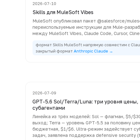
2026-07-10
Skills для MuleSoft Vibes
MuleSoft опубликовал пакет @salesforce/mulesof
переиспользуемые инструкции для Mule-разра
между MuleSoft Vibes, Claude Code, Cursor, Cline
формат Skills MuleSoft напрямую совместим с Cla
закрытый формат
Anthropic Claude →
2026-07-09
GPT-5.6 Sol/Terra/Luna: три уровня цены,
субагентами
Линейка из трёх моделей: Sol — флагман, $5/$3
выход; Terra — уровень GPT-5.5 за половину цен
бюджетная, $1/$6. Ultra-режим задействует с
задач, заявлена поддержка defensive security (t