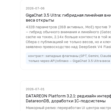
2026-07-06
GigaChat 3.5 Ultra: гибридная линейная в
веса открыты
432B параметров (28B активных, MoE) против 7
— гибрид обычного внимания и линейного (Gated
cache на токен, 2.14x больше контекста в той 
Сбера с публикацией не только весов, но и клю
заявлено превосходство над DeepSeek V4 Flash 
контраст: западные флагманы (GPT, Gemini, Claude
только через API/облако — GigaChat 3.5 Ultra вес
2026-07-01
DATAREON Platform 3.2.1: редизайн интер
DatareonDB, доработки 1С-подсистемы
Мажорный релиз: переработан UI центра настр