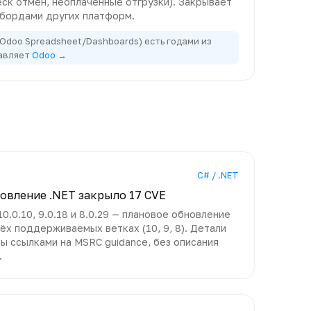
еск отмен, неоплаченные отгрузки). Закрывает
шбордами других платформ.
Odoo Spreadsheet/Dashboards) есть годами из
бавляет
Odoo →
C# / .NET
новление .NET закрыло 17 CVE
0.0.10, 9.0.18 и 8.0.29 — плановое обновление
ёх поддерживаемых ветках (10, 9, 8). Детали
ы ссылками на MSRC guidance, без описания
.