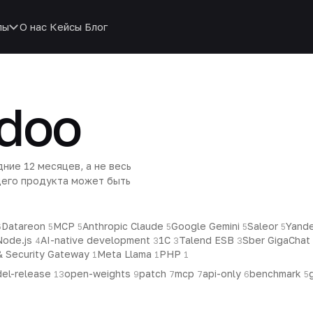
пы
О нас
Кейсы
Блог
doo
ние 12 месяцев, а не весь
щего продукта может быть
Datareon
MCP
Anthropic Claude
Google Gemini
Saleor
Yand
6
5
5
5
5
5
Node.js
AI-native development
1С
Talend ESB
Sber GigaChat
4
3
3
3
& Security Gateway
Meta Llama
PHP
1
1
1
el-release
open-weights
patch
mcp
api-only
benchmark
13
9
7
7
6
5