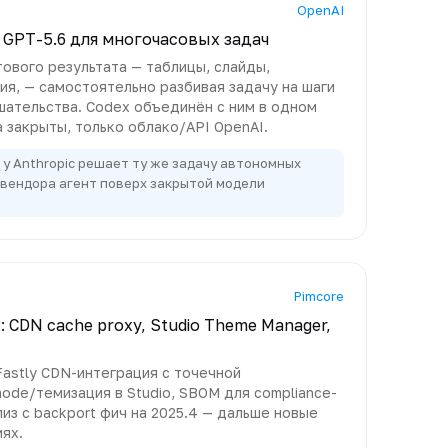
OpenAI
а GPT-5.6 для многочасовых задач
тового результата — таблицы, слайды,
я, — самостоятельно разбивая задачу на шаги
шательства. Codex объединён с ним в одном
 закрыты, только облако/API OpenAI.
e у Anthropic решает ту же задачу автономных
 вендора агент поверх закрытой модели
Pimcore
2: CDN cache proxy, Studio Theme Manager,
Fastly CDN-интеграция с точечной
mode/темизация в Studio, SBOM для compliance-
из с backport фич на 2025.4 — дальше новые
иях.