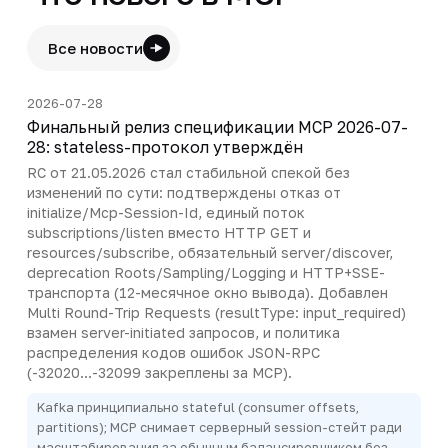
Все новости
2026-07-28
Финальный релиз спецификации MCP 2026-07-
28: stateless-протокол утверждён
RC от 21.05.2026 стал стабильной спекой без
изменений по сути: подтверждены отказ от
initialize/Mcp-Session-Id, единый поток
subscriptions/listen вместо HTTP GET и
resources/subscribe, обязательный server/discover,
deprecation Roots/Sampling/Logging и HTTP+SSE-
транспорта (12-месячное окно вывода). Добавлен
Multi Round-Trip Requests (resultType: input_required)
взамен server-initiated запросов, и политика
распределения кодов ошибок JSON-RPC
(-32020…-32099 закреплены за MCP).
Kafka принципиально stateful (consumer offsets,
partitions); MCP снимает серверный session-стейт ради
масштабирования за обычным балансировщиком без