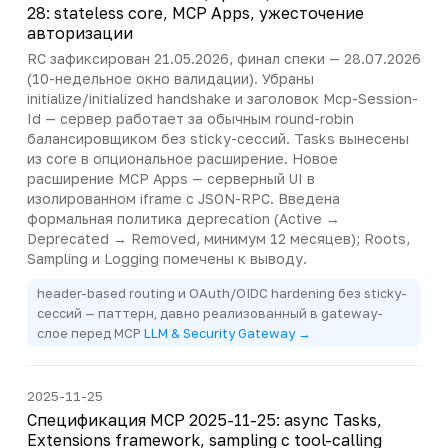
28: stateless core, MCP Apps, ужесточение
авторизации
RC зафиксирован 21.05.2026, финал спеки — 28.07.2026
(10-недельное окно валидации). Убраны
initialize/initialized handshake и заголовок Mcp-Session-
Id — сервер работает за обычным round-robin
балансировщиком без sticky-сессий. Tasks вынесены
из core в опциональное расширение. Новое
расширение MCP Apps — серверный UI в
изолированном iframe с JSON-RPC. Введена
формальная политика деprecation (Active →
Deprecated → Removed, минимум 12 месяцев); Roots,
Sampling и Logging помечены к выводу.
header-based routing и OAuth/OIDC hardening без sticky-
сессий — паттерн, давно реализованный в gateway-
слое перед MCP
LLM & Security Gateway →
2025-11-25
Спецификация MCP 2025-11-25: async Tasks,
Extensions framework, sampling с tool-calling