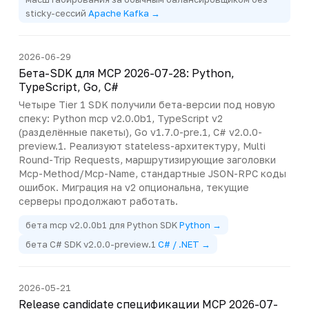
sticky-сессий
Apache Kafka →
2026-06-29
Бета-SDK для MCP 2026-07-28: Python,
TypeScript, Go, C#
Четыре Tier 1 SDK получили бета-версии под новую
спеку: Python mcp v2.0.0b1, TypeScript v2
(разделённые пакеты), Go v1.7.0-pre.1, C# v2.0.0-
preview.1. Реализуют stateless-архитектуру, Multi
Round-Trip Requests, маршрутизирующие заголовки
Mcp-Method/Mcp-Name, стандартные JSON-RPC коды
ошибок. Миграция на v2 опциональна, текущие
серверы продолжают работать.
бета mcp v2.0.0b1 для Python SDK
Python →
бета C# SDK v2.0.0-preview.1
C# / .NET →
2026-05-21
Release candidate спецификации MCP 2026-07-