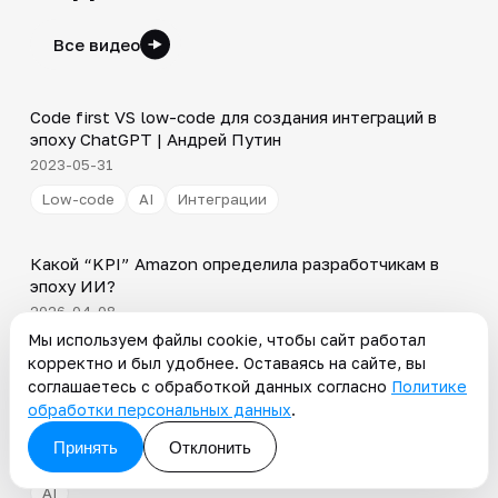
Все видео
3:12
Code first VS low-code для создания интеграций в
▶
эпоху ChatGPT | Андрей Путин
2023-05-31
Low-code
AI
Интеграции
Shorts
▶
Какой “KPI” Amazon определила разработчикам в
эпоху ИИ?
2026-04-08
Мы используем файлы cookie, чтобы сайт работал
AI
Команды и найм
Управление
корректно и был удобнее. Оставаясь на сайте, вы
Shorts
соглашаетесь с обработкой данных согласно
Политике
▶
обработки персональных данных
.
Не успеваешь за ИИ? Развивай коммуникацию и
ответственность
Принять
Отклонить
2026-04-02
AI