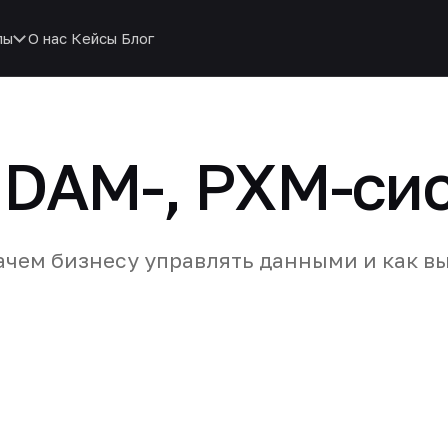
пы
О нас
Кейсы
Блог
, DAM-, PXM-си
ачем бизнесу управлять данными и как в