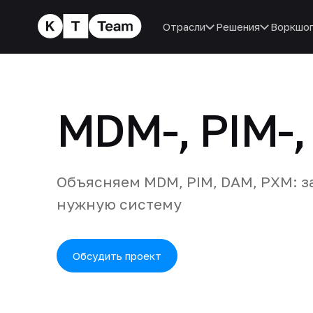
Отрасли
Решения
Воркшо
MDM-, PIM-
Объясняем MDM, PIM, DAM, PXM: з
нужную систему
Обсудить проект