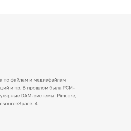
ема по файлам и медиафайлам
ций и пр. В прошлом была PCM-
пулярные DAM-системы: Pimcore,
ResourceSpace. 4