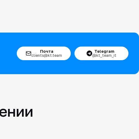
Почта
Telegram
clients@kt.team
@kt_team_it
шении