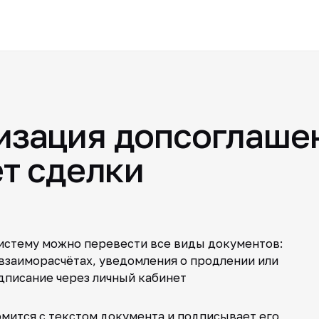
изация допсоглаше
ет сделки
истему можно перевести все виды документов:
 взаиморасчётах, уведомления о продлении или
дписание через личный кабинет
омится с текстом документа и подписывает его