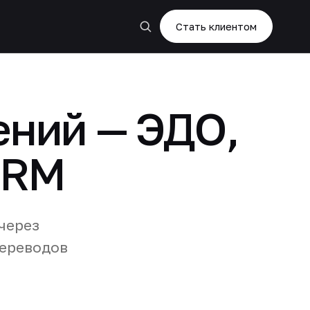
Стать клиентом
ений — ЭДО,
CRM
через
переводов