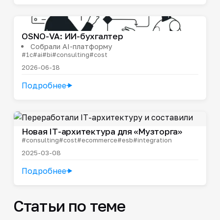
OSNO-VA: ИИ-бухгалтер
Собрали AI-платформу
#1c
#ai
#bi
#consulting
#cost
2026-06-18
Подробнее
Новая IT-архитектура для «Музторга»
#consulting
#cost
#ecommerce
#esb
#integration
2025-03-08
Подробнее
Статьи по теме