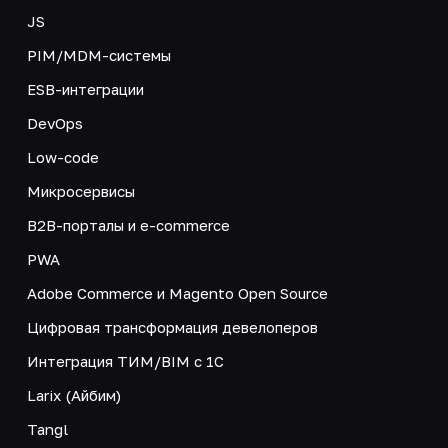
JS
PIM/MDM-системы
ESB-интеграции
DevOps
Low-code
Микросервисы
B2B-порталы и e-commerce
PWA
Adobe Commerce и Magento Open Source
Цифровая трансформация девелоперов
Интеграция ТИМ/BIM с 1С
Larix (Айбим)
Tangl