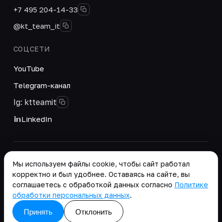
+7 495 204-14-33
@kt_team_it
СОЦСЕТИ
YouTube
Telegram-канал
Ig: ktteamit
LinkedIn
© 2026 ООО «КТ Групп». Интегратор цифровых
Мы используем файлы cookie, чтобы сайт работал
решений и корпоративных систем.
корректно и был удобнее. Оставаясь на сайте, вы
Реквизиты
·
соглашаетесь с обработкой данных согласно
Политике
Положение о работе с персональными данными
обработки персональных данных
.
copy as .md
Принять
Отклонить