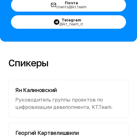
Почта
clients@kt.team
Telegram
@kt_team_it
Спикеры
Ян Калиновский
Руководитель группы проектов по
цифровизации девелопмента, KT.Team.
Георгий Картвелишвили