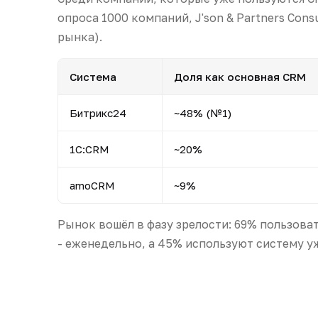
опроса 1000 компаний, J'son & Partners Consu
рынка).
Система
Доля как основная CRM
Битрикс24
~48% (№1)
1С:CRM
~20%
amoCRM
~9%
Рынок вошёл в фазу зрелости: 69% пользова
- еженедельно, а 45% используют систему уж