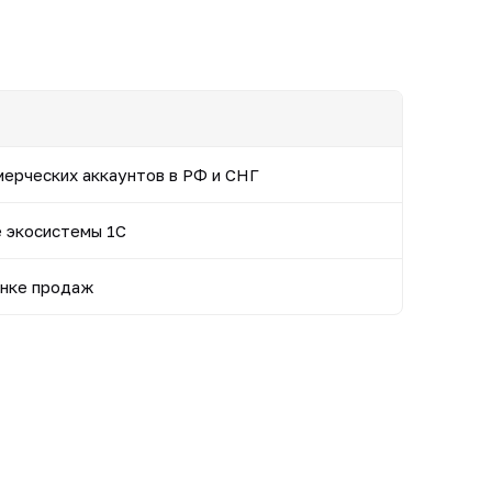
мерческих аккаунтов в РФ и СНГ
е экосистемы 1С
онке продаж