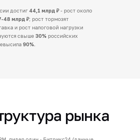
ссии достиг
44,1 млрд ₽
- рост около
7-48 млрд ₽
; рост тормозят
авка и рост налоговой нагрузки
ьзуются свыше
30%
российских
ревысила
90%
.
структура рынка
RM, лидер один - Битрикс24 (данные