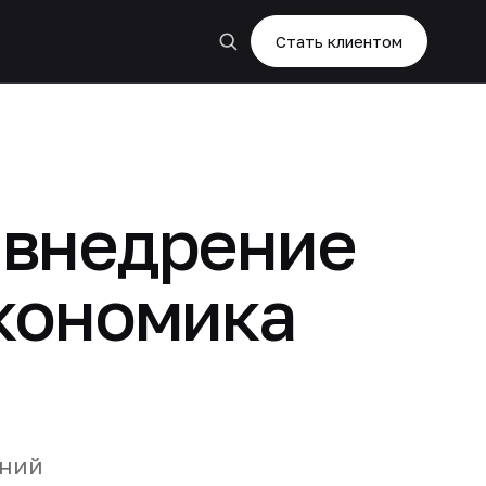
Стать клиентом
 внедрение
экономика
ений