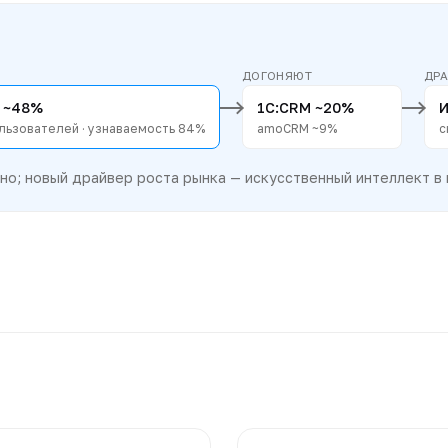
ДОГОНЯЮТ
ДРА
 ~48%
1С:CRM ~20%
И
льзователей · узнаваемость 84%
amoCRM ~9%
с
о; новый драйвер роста рынка — искусственный интеллект в