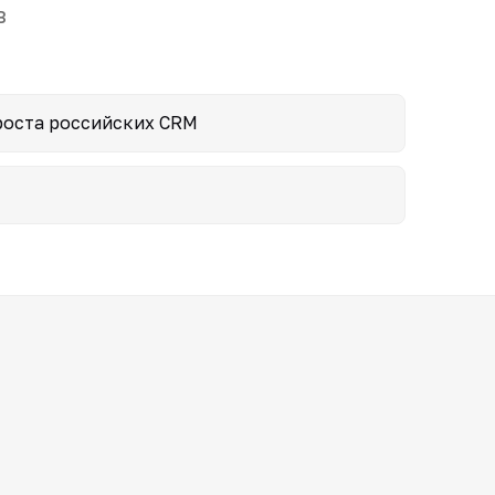
в
роста российских CRM