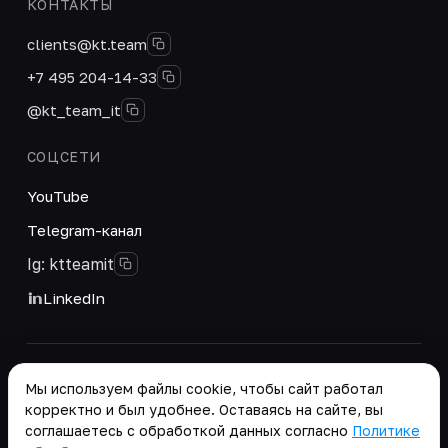
КОНТАКТЫ
clients@kt.team
+7 495 204-14-33
@kt_team_it
СОЦСЕТИ
YouTube
Telegram-канал
Ig: ktteamit
LinkedIn
© 2026 ООО «КТ Групп». Интегратор цифровых
Мы используем файлы cookie, чтобы сайт работал
решений и корпоративных систем.
корректно и был удобнее. Оставаясь на сайте, вы
Реквизиты
·
соглашаетесь с обработкой данных согласно
Политике
Положение о работе с персональными данными