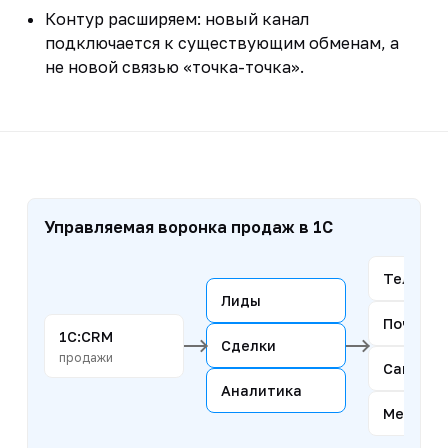
Контур расширяем: новый канал
подключается к существующим обменам, а
не новой связью «точка-точка».
Управляемая воронка продаж в 1С
Телефо
Лиды
Почта
1С:CRM
Сделки
продажи
Сайт
Аналитика
Мессен