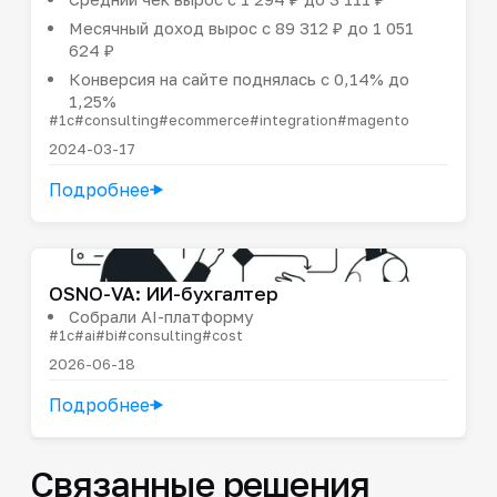
Месячный доход вырос с 89 312 ₽ до 1 051
624 ₽
Конверсия на сайте поднялась с 0,14% до
1,25%
#1c
#consulting
#ecommerce
#integration
#magento
2024-03-17
Подробнее
OSNO-VA: ИИ-бухгалтер
Собрали AI-платформу
#1c
#ai
#bi
#consulting
#cost
2026-06-18
Подробнее
Связанные решения