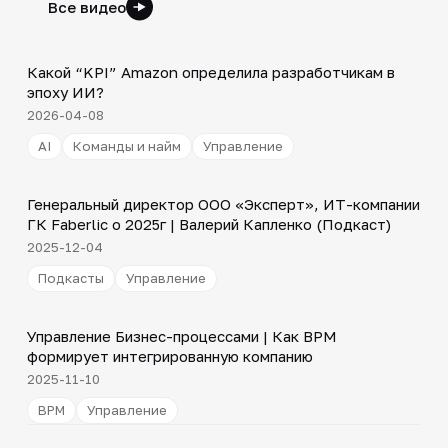
Все видео
Shorts
▶
Какой “KPI” Amazon определила разработчикам в
эпоху ИИ?
2026-04-08
AI
Команды и найм
Управление
31:47
Генеральный директор ООО «Эксперт», ИТ-компании
▶
ГК Faberlic о 2025г | Валерий Капленко (Подкаст)
2025-12-04
Подкасты
Управление
4:44
Управление Бизнес-процессами | Как BPM
▶
формирует интегрированную компанию
2025-11-10
BPM
Управление