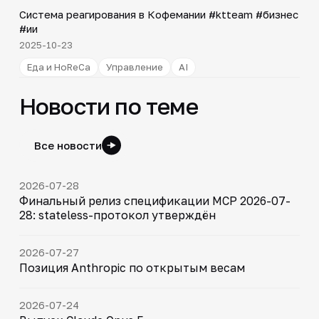
▶
Система реагирования в Кофемании #ktteam #бизнес
#ии
2025-10-23
Еда и HoReCa
Управление
AI
Новости по теме
Все новости
2026-07-28
Финальный релиз спецификации MCP 2026-07-
28: stateless-протокол утверждён
2026-07-27
Позиция Anthropic по открытым весам
2026-07-24