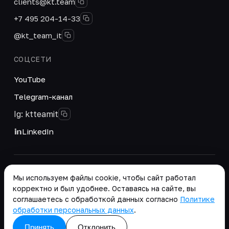
clients@kt.team
+7 495 204-14-33
@kt_team_it
СОЦСЕТИ
YouTube
Telegram-канал
Ig: ktteamit
LinkedIn
© 2026 ООО «КТ Групп». Интегратор цифровых
Мы используем файлы cookie, чтобы сайт работал
решений и корпоративных систем.
корректно и был удобнее. Оставаясь на сайте, вы
Реквизиты
·
соглашаетесь с обработкой данных согласно
Политике
Положение о работе с персональными данными
обработки персональных данных
.
copy as .md
Принять
Отклонить