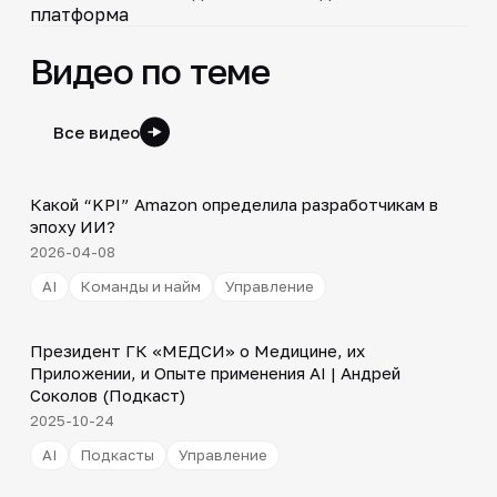
платформа
Видео по теме
Все видео
Shorts
▶
Какой “KPI” Amazon определила разработчикам в
эпоху ИИ?
2026-04-08
AI
Команды и найм
Управление
30:49
Президент ГК «МЕДСИ» о Медицине, их
▶
Приложении, и Опыте применения AI | Андрей
Соколов (Подкаст)
2025-10-24
AI
Подкасты
Управление
Shorts