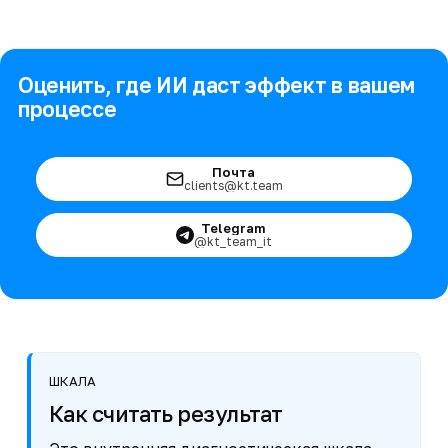
Оценить, где ИИ даст эффект в вашем
процессе
Почта
clients@kt.team
Telegram
@kt_team_it
ШКАЛА
Как считать результат