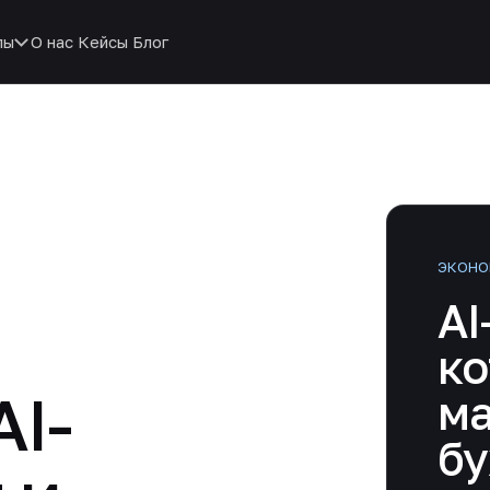
пы
О нас
Кейсы
Блог
ЭКОНО
AI
к
I-
м
бу