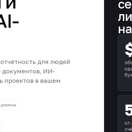
 и
се
ли
AI-
н
 отчётность для людей
об
од
 документов, ИИ-
бу
ь проектов в вашем
-premise
от
сч