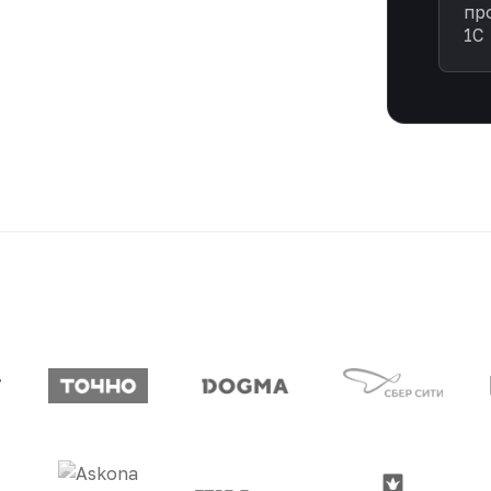
пр
1С
неры