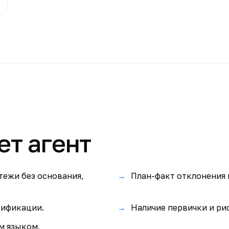
ет агент
тежи без основания,
План-факт отклонения 
сификации.
Наличие первички и ри
м языком.