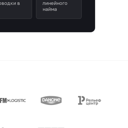
оводки в
линейного
найма