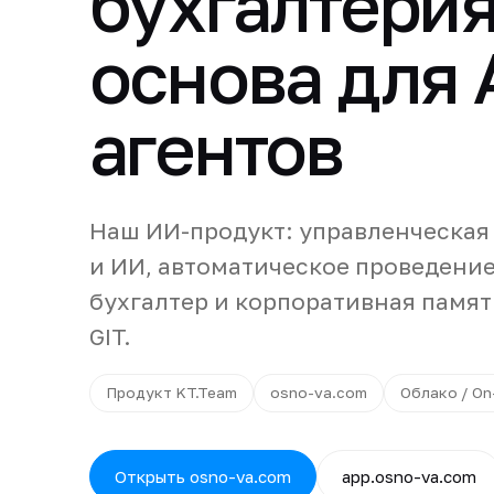
бухгалтерия
основа для 
агентов
Наш ИИ-продукт: управленческая
и ИИ, автоматическое проведение
бухгалтер и корпоративная памят
GIT.
Продукт KT.Team
osno-va.com
Облако / On
Открыть osno-va.com
app.osno-va.com