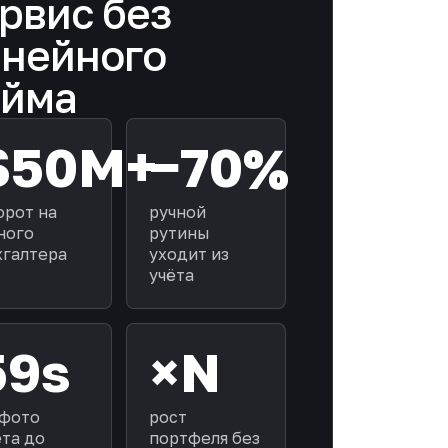
рвис без
нейного
айма
$50M+
−70%
орот на
ручной
ного
рутины
хгалтера
уходит из
учёта
59s
×N
 фото
рост
ёта до
портфеля без