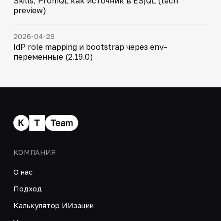
Skills, PromQL как источник в ES|QL (tech
preview)
2026-04-28
IdP role mapping и bootstrap через env-
переменные (2.19.0)
КОМПАНИЯ
О нас
Подход
Калькулятор ИИзации