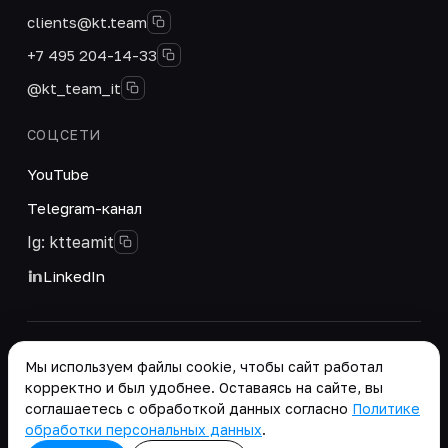
clients@kt.team
+7 495 204-14-33
@kt_team_it
СОЦСЕТИ
YouTube
Telegram-канал
Ig: ktteamit
LinkedIn
© 2026 ООО «КТ Групп». Интегратор цифровых
Мы используем файлы cookie, чтобы сайт работал
решений и корпоративных систем.
корректно и был удобнее. Оставаясь на сайте, вы
Реквизиты
·
соглашаетесь с обработкой данных согласно
Политике
Положение о работе с персональными данными
обработки персональных данных
.
copy as .md