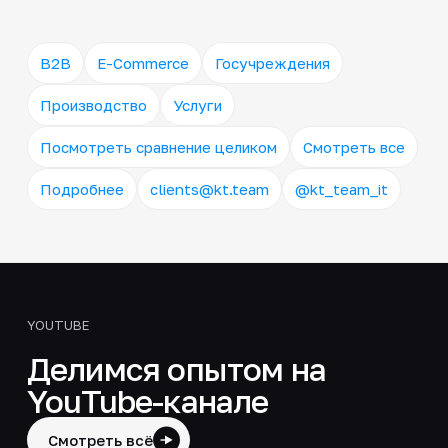
B2B
E-Commerce
Госучреждения
Производство
Услуги
Посмотреть сравнение целиком
Смотреть все
Подробнее
clients@kt.team
@kt_team_it
YOUTUBE
Делимся опытом на
YouTube-канале
Смотреть всё