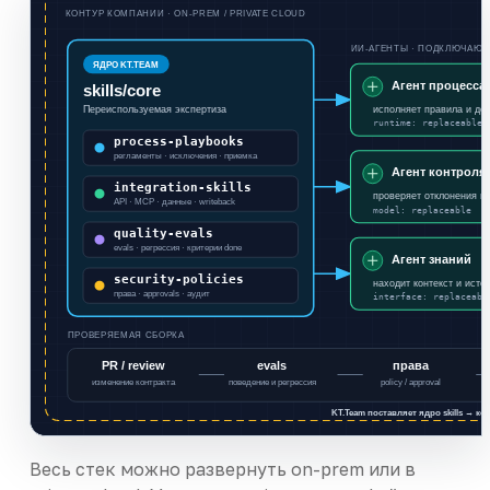
КОНТУР КОМПАНИИ · ON-PREM / PRIVATE CLOUD
ИИ-АГЕНТЫ · ПОДКЛЮЧАЮТ 
ЯДРО KT.TEAM
Агент процесса
skills/core
Переиспользуемая экспертиза
исполняет правила и де
runtime: replaceable
process-playbooks
регламенты · исключения · приемка
Агент контроля
integration-skills
проверяет отклонения и 
API · MCP · данные · writeback
model: replaceable
quality-evals
evals · регрессия · критерии done
Агент знаний
security-policies
находит контекст и исто
права · approvals · аудит
interface: replaceabl
ПРОВЕРЯЕМАЯ СБОРКА
PR / review
evals
права
изменение контракта
поведение и регрессия
policy / approval
KT.Team поставляет ядро skills → ко
Весь стек можно развернуть on-prem или в