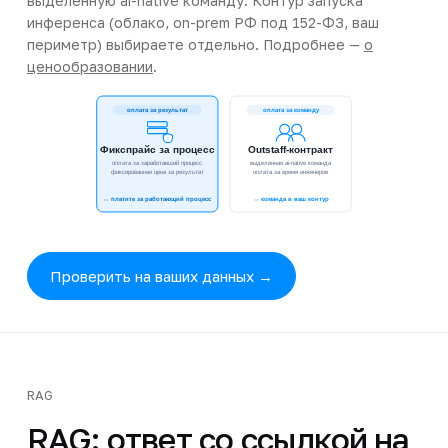
выделенную ai-native команду. Контур запуска
инференса (облако, on-prem РФ под 152-ФЗ, ваш
периметр) выбираете отдельно. Подробнее —
о
ценообразовании
.
оплата за результат
оплата за команду
Фикспрайс за процесс
Outstaff-контракт
оплата за заработавший процесс
выделенная ai-native команда
фиксированная цена за результат
оплата за время инженеров
↔ платите за работающий процесс
↔ команда в ваш контур
Проверить на ваших данных →
RAG
RAG: ответ со ссылкой на