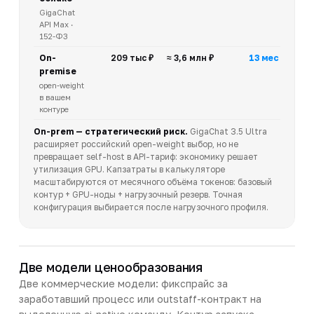
GigaChat
API Max ·
152-ФЗ
On-
209 тыс ₽
≈ 3,6 млн ₽
13 мес
premise
open-weight
в вашем
контуре
On-prem — стратегический риск.
GigaChat 3.5 Ultra
расширяет российский open-weight выбор, но не
превращает self-host в API-тариф: экономику решает
утилизация GPU. Капзатраты в калькуляторе
масштабируются от месячного объёма токенов: базовый
контур + GPU-ноды + нагрузочный резерв. Точная
конфигурация выбирается после нагрузочного профиля.
Две модели ценообразования
Две коммерческие модели: фикспрайс за
заработавший процесс или outstaff-контракт на