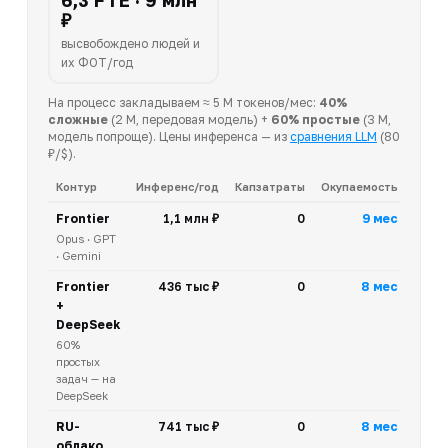
6,3 FTE · 9 млн
₽
высвобождено людей и
их ФОТ/год
На процесс закладываем ≈ 5 M токенов/мес:
40%
сложные
(2 M, передовая модель) +
60% простые
(3 M,
модель попроще). Цены инференса — из
сравнения LLM
(80
₽/$).
Контур
Инференс/год
Капзатраты
Окупаемость
Frontier
1,1 млн ₽
0
9 мес
Opus · GPT
· Gemini
Frontier
436 тыс ₽
0
8 мес
+
DeepSeek
60%
простых
задач — на
DeepSeek
RU-
741 тыс ₽
0
8 мес
облако