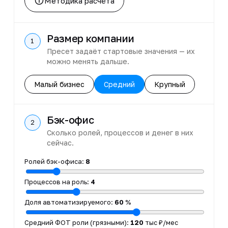
Методика расчёта
Размер компании
1
Пресет задаёт стартовые значения — их
можно менять дальше.
Малый бизнес
Средний
Крупный
Бэк-офис
2
Сколько ролей, процессов и денег в них
сейчас.
Ролей бэк-офиса
:
8
Процессов на роль
:
4
Доля автоматизируемого
:
60
%
Средний ФОТ роли (грязными)
:
120
тыс ₽/мес