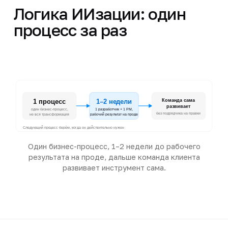
Логика ИИзации: один
процесс за раз
1 процесс
1–2 недели
Команда сама
развивает
один бизнес-процесс,
1 разработчик + 1 PM,
без подрядчика на правки
рабочий результат на проде
не вся трансформация
Следующий процесс берём, когда он действительно нужен
Один бизнес-процесс, 1–2 недели до рабочего
результата на проде, дальше команда клиента
развивает инструмент сама.