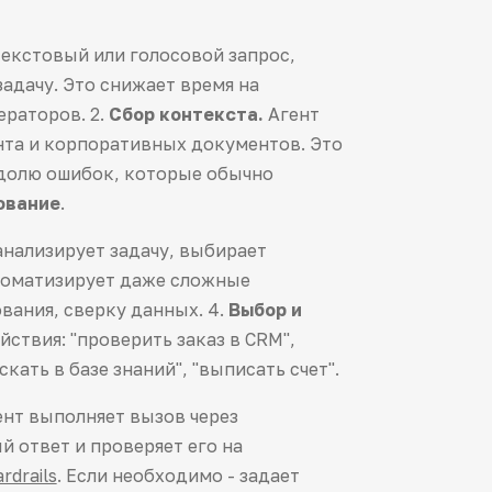
екстовый или голосовой запрос,
адачу. Это снижает время на
ераторов. 2.
Сбор контекста.
Агент
нта и корпоративных документов. Это
 долю ошибок, которые обычно
ование
.
анализирует задачу, выбирает
втоматизирует даже сложные
вания, сверку данных. 4.
Выбор и
ствия: "проверить заказ в CRM",
скать в базе знаний", "выписать счет".
нт выполняет вызов через
 ответ и проверяет его на
rdrails
. Если необходимо - задает