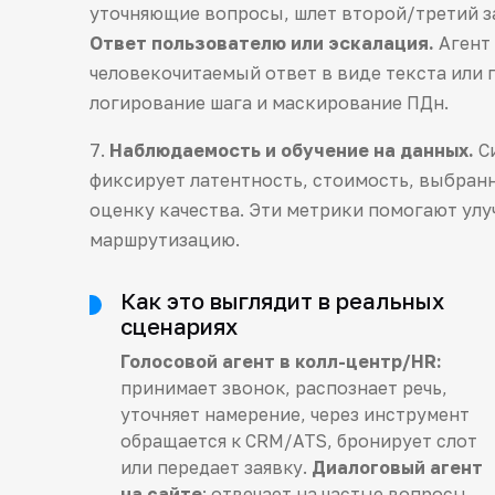
уточняющие вопросы, шлет второй/третий за
Ответ пользователю или эскалация.
Агент 
человекочитаемый ответ в виде текста или
логирование шага и маскирование ПДн.
7.
Наблюдаемость и обучение на данных.
Си
фиксирует латентность, стоимость, выбран
оценку качества. Эти метрики помогают улу
маршрутизацию.
Как это выглядит в реальных
сценариях
Голосовой агент в колл-центр/HR:
принимает звонок, распознает речь,
уточняет намерение, через инструмент
обращается к CRM/ATS, бронирует слот
или передает заявку.
Диалоговый агент
на сайте
: отвечает на частые вопросы,