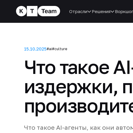
Отрасли
Решения
Воркшо
15.10.2025
#ai
#culture
Что такое A
издержки, п
производит
Что такое AI-агенты, как они ав