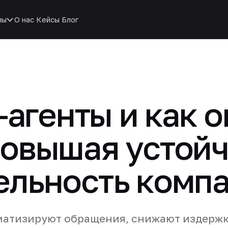
пы
О нас
Кейсы
Блог
I-агенты и как 
овышая устойч
ельность комп
томатизируют обращения, снижают издержк