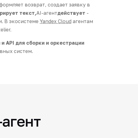
оформляет возврат, создает заявку в
рирует текст,
AI-агент
действует
-
и. В экосистеме
Yandex Cloud
агентам
lier.
и API для сборки и оркестрации
вных систем.
-агент