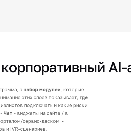
 корпоративный AI-
ограмма, а
набор модулей
, которые
онимание этих слоев показывает,
где
циалистов подключать и какие риски
 -
Чат
- виджеты на сайте / в
орталом/сервис-деском. -
в и IVR-сценариев.