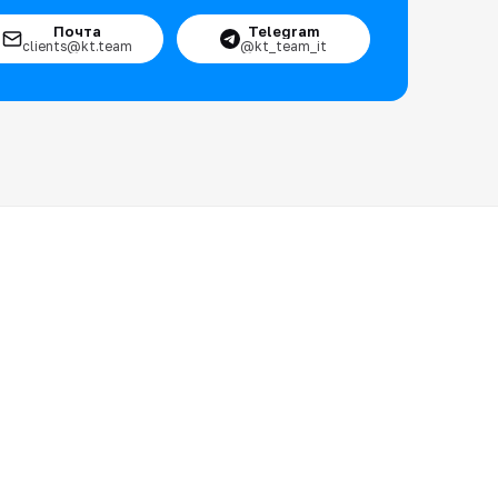
Почта
Telegram
clients@kt.team
@kt_team_it