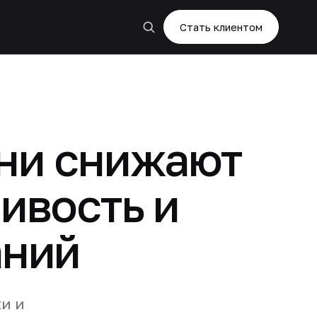
Стать клиентом
они снижают
ивость и
аний
и и