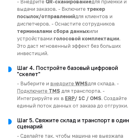
- Внедрите
QR-сканирование
для приемки и
выдачи заказов. - Включите
трекер
посылок/отправлений
для клиентов и
диспетчеров. - Оснастите сотрудников
терминалами сбора данных
или
устройствами
голосовой комплектации
.
Это даст мгновенный эффект без больших
инвестиций.
Шаг 4. Постройте базовый цифровой
"скелет"
- Выберите и
внедрите
WMS
для склада. -
Подключите
TMS
для транспорта. -
Интегрируйте их в
ERP
/ 1С / OMS
. Создайте
единый поток данных от заказа до отгрузки.
Шаг 5. Свяжите склад и транспорт в один
сценарий
- Сделайте так, чтобы машина не выезжала