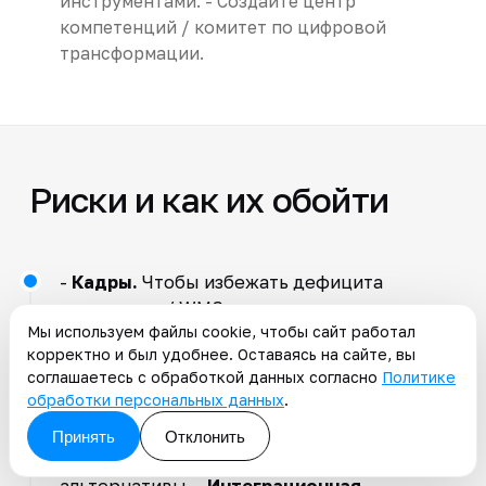
инструментами. - Создайте центр
компетенций / комитет по цифровой
трансформации.
Риски и как их обойти
-
Кадры.
Чтобы избежать дефицита
инженеров / WMS-архитекторов -
Мы используем файлы cookie, чтобы сайт работал
развивайте внутренний центр
корректно и был удобнее. Оставаясь на сайте, вы
компетенций. -
Импортозамещение и
соглашаетесь с обработкой данных согласно
Политике
зависимость от поставщиков.
обработки персональных данных
.
Делайте стресс-тест архитектуры под
Принять
Отклонить
замену компонентов, держите 2-3
альтернативы. -
Интеграционная