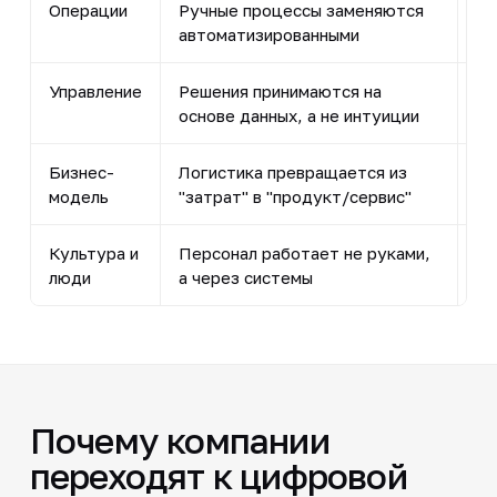
Операции
Ручные процессы заменяются
Ск
автоматизированными
да
Управление
Решения принимаются на
AI
основе данных, а не интуиции
ра
Бизнес-
Логистика превращается из
До
модель
"затрат" в "продукт/сервис"
пр
Культура и
Персонал работает не руками,
Кл
люди
а через системы
те
Почему компании
переходят к цифровой