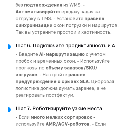
без
подтверждения
из WMS. -
Автоматизируйте
передачу задач на
отгрузку в TMS. - Установите
правила
синхронизации
окон погрузки и маршрутов.
Так вы устраните простои и хаотичность.
Шаг 6. Подключите предиктивность и AI
- Введите
AI-маршрутизацию
с учетом
пробок и временных окон. - Используйте
прогнозы по
объему заказов/SKU/
загрузке
. - Настройте
раннее
предупреждение о срывах SLA
. Цифровая
логистика должна думать заранее, а не
реагировать постфактум.
Шаг 7. Роботизируйте узкие места
- Если
много мелких сортировок
-
используйте
AMR/AGV-роботов
. - Если