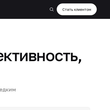
Стать клиентом
ективность,
редким