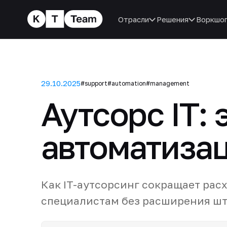
Отрасли
Решения
Воркшо
29.10.2025
#support
#automation
#management
Аутсорс IT:
автоматиза
Как IT-аутсорсинг сокращает расх
специалистам без расширения шт