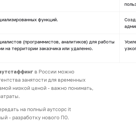
поль
циализированных функций.
Созд
адми
иалистов (программистов, аналитиков) для работы
Усил
и на территории заказчика или удаленно.
узко
аутстаффинг
в России можно
гентства занятости для временных
 самой низкой ценой - важно понимать,
затраты.
редать на полный аутсорс it
ый - разработку нового ПО.