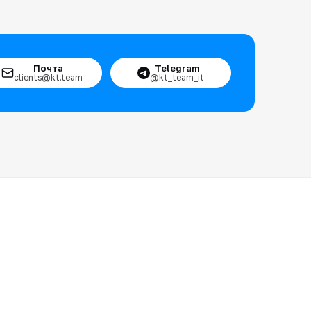
Почта
Telegram
clients@kt.team
@kt_team_it