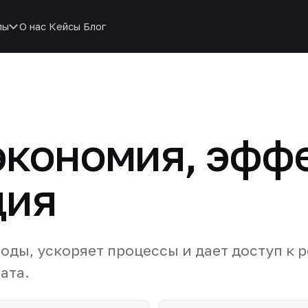
пы
О нас
Кейсы
Блог
 экономия, эфф
ция
оды, ускоряет процессы и дает доступ к 
ата.