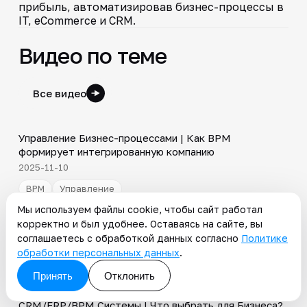
прибыль, автоматизировав бизнес-процессы в
IT, eCommerce и CRM.
Видео по теме
Все видео
4:44
Управление Бизнес-процессами | Как BPM
▶
формирует интегрированную компанию
2025-11-10
BPM
Управление
5:01
Мы используем файлы cookie, чтобы сайт работал
корректно и был удобнее. Оставаясь на сайте, вы
Почему важны BPM Проектирование и Разработка?
▶
соглашаетесь с обработкой данных согласно
Политике
2025-10-14
обработки персональных данных
.
BPM
Принять
Отклонить
3:29
CRM/ERP/BPM Системы | Что выбрать для Бизнеса?