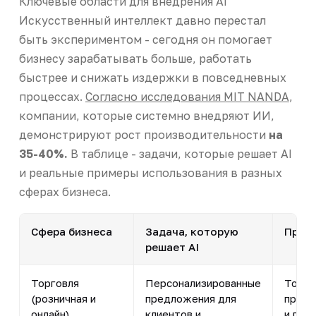
Ключевые области для внедрения AI
Искусственный интеллект давно перестал
быть экспериментом - сегодня он помогает
бизнесу зарабатывать больше, работать
быстрее и снижать издержки в повседневных
процессах.
Согласно исследования MIT NANDA
,
компании, которые системно внедряют ИИ,
демонстрируют рост производительности
на
35-40%.
В таблице - задачи, которые решает AI
и реальные примеры использования в разных
сферах бизнеса.
Сфера бизнеса
Задача, которую
Приме
решает AI
Торговля
Персонализированные
Торго
(розничная и
предложения для
прод
онлайн)
клиентов и
и пре