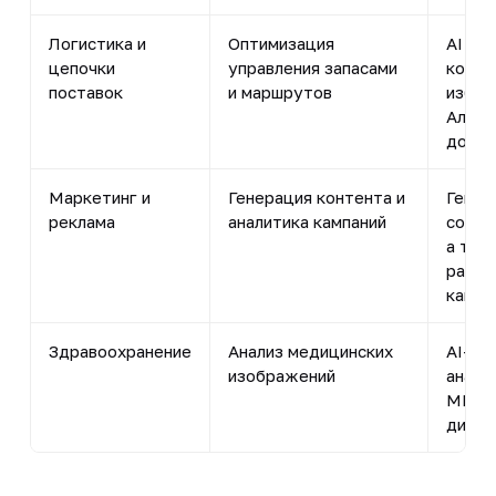
Логистика и
Оптимизация
AI пр
цепочки
управления запасами
колич
поставок
и маршрутов
избеж
Алгор
доста
Маркетинг и
Генерация контента и
Генер
реклама
аналитика кампаний
созда
а так
разны
кампа
Здравоохранение
Анализ медицинских
AI-ал
изображений
анали
МРТ, 
диагн