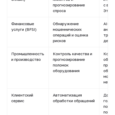
прогнозирование
с выс
спроса
Это у
Финансовые
Обнаружение
AI-си
услуги (BFSI)
мошеннических
анали
операций и оценка
транз
рисков
дейст
Промышленность
Контроль качества и
Компь
и производство
прогнозирование
обнар
поломок
произ
оборудования
обору
модел
необх
Клиентский
Автоматизация
До 70
сервис
обработки обращений
голос
подкл
подде