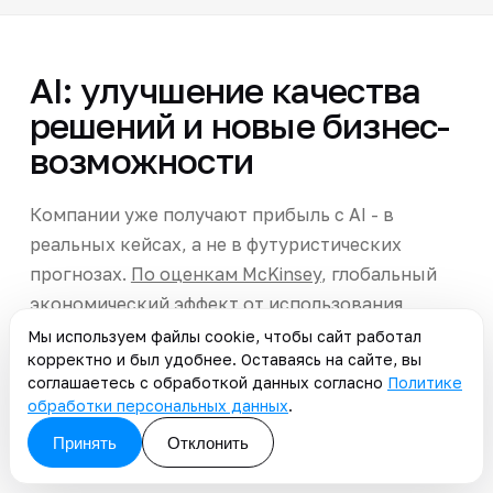
AI: улучшение качества
решений и новые бизнес-
возможности
Компании уже получают прибыль с AI - в
реальных кейсах, а не в футуристических
прогнозах.
По оценкам McKinsey
, глобальный
экономический эффект от использования
технологий ИИ достигает
$4.4 трлн
ежегодно.
Мы используем файлы cookie, чтобы сайт работал
корректно и был удобнее. Оставаясь на сайте, вы
Подчеркнем ключевые преимущества, которые
соглашаетесь с обработкой данных согласно
Политике
обработки персональных данных
.
компании получают на практике уже сейчас. -
Сокращает операционные расходы.
AI
Принять
Отклонить
выполняет стандартные операции без участия