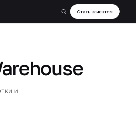
Стать клиентом
Warehouse
отки и