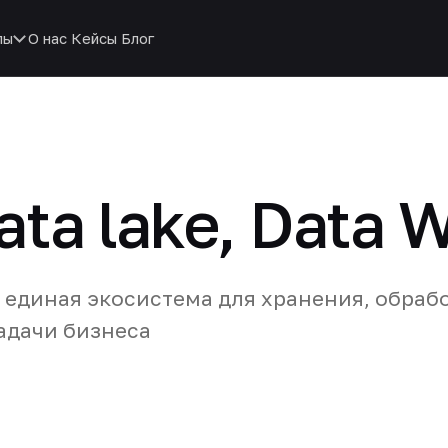
пы
О нас
Кейсы
Блог
ta lake, Data 
 единая экосистема для хранения, обраб
адачи бизнеса