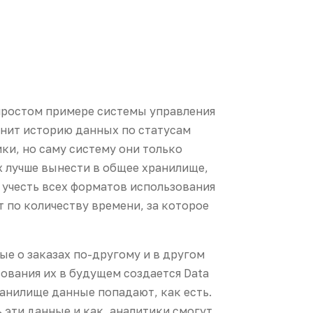
а простом примере системы управления
анит историю данных по статусам
ки, но саму систему они только
х лучше вынести в общее хранилище,
 учесть всех форматов использования
т по количеству времени, за которое
ые о заказах по-другому и в другом
ования их в будущем создается Data
ранилище данные попадают, как есть.
ь эти данные и как, аналитики смогут