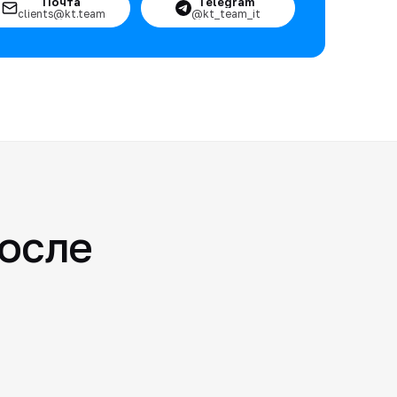
Почта
Telegram
clients@kt.team
@kt_team_it
после