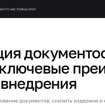
пы
О нас
Кейсы
Блог
ция документо
 ключевые пре
 внедрения
сование документов, снизить издержки и