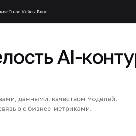
пы
О нас
Кейсы
Блог
лость AI-конту
вами, данными, качеством моделей,
связью с бизнес-метриками.