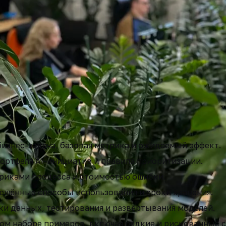
го AI-контура
изнес-задача, базовая метрика и ожидаемый эффект.
ортфеля AI-инициатив и правила приоритизации.
триками процесса и стоимостью ошибки.
ешённые способы использования и сроки хранения.
и данных, тестирования и развёртывания моделей.
ом наборе примеров, включая редкие и рискованные с