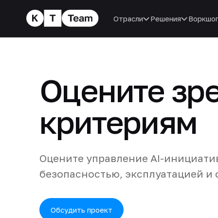
Отрасли
Решения
Воркшо
Оцените зре
критериям
Оцените управление AI-инициати
безопасностью, эксплуатацией и 
Обсудить проект