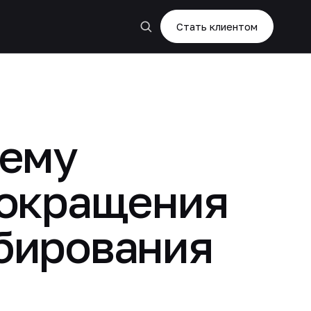
Стать клиентом
тему
сокращения
бирования