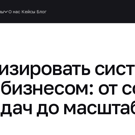
пы
О нас
Кейсы
Блог
изировать сис
 бизнесом: от 
адач до масшта