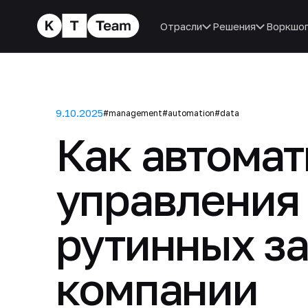
Отрасли
Решения
Воркшо
9.10.2025
#management
#automation
#data
Как автомат
управления
рутинных з
компании