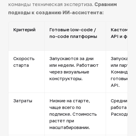
команды техническая экспертиза.
Сравним
подходы к созданию ИИ-ассистента:
Критерий
Готовые low-code /
Кастомиза
no-code платформы
API и фре
Скорость
Запускаются за дни
Запускаютс
старта
или недели. Работают
или пару м
через визуальные
Команда и
конструкторы.
готовые мо
API.
Затраты
Низкие на старте,
Средние: о
чаще всего по
работа раз
подписке. Стоимость
Расходы ле
растёт при
масштабировании.