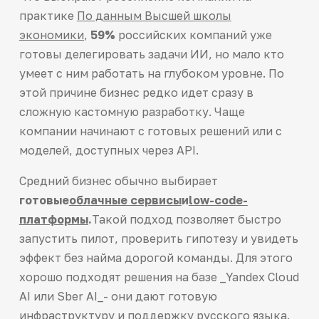
практике
По данным Высшей школы
экономики
,
59%
российских компаний уже
готовы делегировать задачи ИИ, но мало кто
умеет с ним работать на глубоком уровне. По
этой причине бизнес редко идет сразу в
сложную кастомную разработку. Чаще
компании начинают с готовых решений или с
моделей, доступных через API.
Средний бизнес обычно выбирает
готовые
облачные сервисы
и
low-code-
платформы
.
Такой подход позволяет быстро
запустить пилот, проверить гипотезу и увидеть
эффект без найма дорогой команды. Для этого
хорошо подходят решения на базе _Yandex Cloud
AI или Sber AI_- они дают готовую
инфраструктуру и поддержку русского языка.