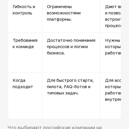
Гибкость и
Ограничены
Дают высо
контроль
возможностями
и позволяю
платформы.
встроиться
процессы.
Требования
Достаточно понимания
Нужны раз
к команде
процессов и логики
которые по
бизнеса.
работают 
Когда
Для быстрого старта,
Для ассист
подходит
пилота, FAQ-ботов и
которые п
типовых задач.
работают 
внутренним
Что выбирают российские компании на