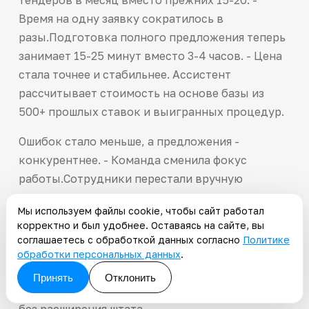
Время на одну заявку сократилось в
разы.Подготовка полного предложения теперь
занимает 15-25 минут вместо 3-4 часов. - Цена
стала точнее и стабильнее. Ассистент
рассчитывает стоимость на основе базы из
500+ прошлых ставок и выигранных процедур.
Ошибок стало меньше, а предложения -
конкурентнее. - Команда сменила фокус
работы.Сотрудники перестали вручную
мониторить площадки и заполнять формы. Они
Мы используем файлы cookie, чтобы сайт работал
начали анализировать сложные тендеры и
корректно и был удобнее. Оставаясь на сайте, вы
работать с крупными контрактами. -
соглашаетесь с обработкой данных согласно
Политике
Количество побед выросло. За один квартал
обработки персональных данных
.
число выигранных тендеров увеличилось на
Принять
Отклонить
40%. Это напрямую повлияло на объем заказов
без расширения штата.