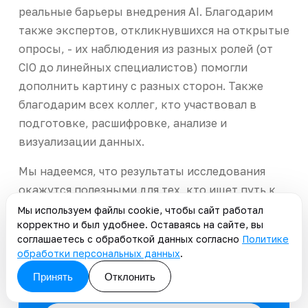
реальные барьеры внедрения AI. Благодарим
также экспертов, откликнувшихся на открытые
опросы, - их наблюдения из разных ролей (от
CIO до линейных специалистов) помогли
дополнить картину с разных сторон. Также
благодарим всех коллег, кто участвовал в
подготовке, расшифровке, анализе и
визуализации данных.
Мы надеемся, что результаты исследования
окажутся полезными для тех, кто ищет путь к
зрелому и прагматичному внедрению AI.
Мы используем файлы cookie, чтобы сайт работал
корректно и был удобнее. Оставаясь на сайте, вы
соглашаетесь с обработкой данных согласно
Политике
Разобрать вашу задачу с
обработки персональных данных
.
архитектором
Принять
Отклонить