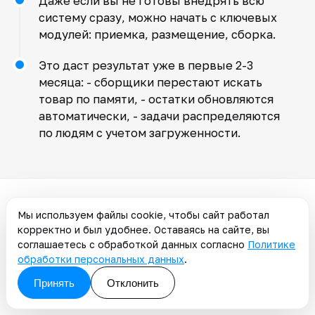
Даже если вы не готовы внедрять всю
систему сразу, можно начать с ключевых
модулей: приемка, размещение, сборка.
Это даст результат уже в первые 2-3
месяца: - сборщики перестают искать
товар по памяти, - остатки обновляются
автоматически, - задачи распределяются
по людям с учетом загруженности.
Мы используем файлы cookie, чтобы сайт работал
Часто задаваемые
корректно и был удобнее. Оставаясь на сайте, вы
вопросы
соглашаетесь с обработкой данных согласно
Политике
обработки персональных данных
.
Как быстро можно ожидать эффект от
Принять
Отклонить
внедрения WMS как управляющей системы?