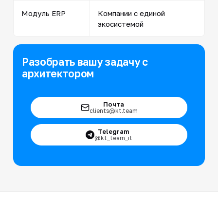
Модуль ERP
Компании с единой
экосистемой
Разобрать вашу задачу с
архитектором
Почта
clients@kt.team
Telegram
@kt_team_it