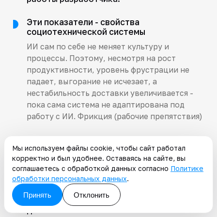
Эти показатели - свойства
социотехнической системы
ИИ сам по себе не меняет культуру и
процессы. Поэтому, несмотря на рост
продуктивности, уровень фрустрации не
падает, выгорание не исчезает, а
нестабильность доставки увеличивается -
пока сама система не адаптирована под
работу с ИИ. Фрикция (рабочие препятствия)
Хотя может показаться, что инструмент,
Мы используем файлы cookie, чтобы сайт работал
снимающий рутинные задачи,
корректно и был удобнее. Оставаясь на сайте, вы
автоматически уменьшает трение в
соглашаетесь с обработкой данных согласно
Политике
работе, данные показывают: фрикция -
обработки персональных данных
.
это намного более сложное явление, чем
Принять
Отклонить
простая автоматизация повторяющихся
действий.