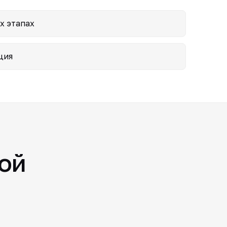
х этапах
ция
ой