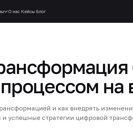
пы
О нас
Кейсы
Блог
рансформация 
процессом на 
трансформацией и как внедрять изменени
и и успешные стратегии цифровой транс