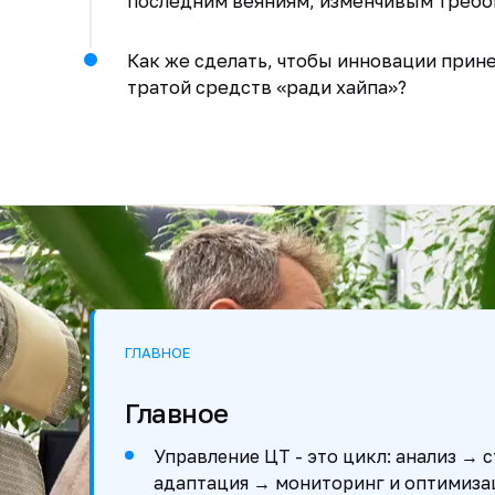
последним веяниям, изменчивым требо
Как же сделать, чтобы инновации прине
тратой средств «ради хайпа»?
ГЛАВНОЕ
Главное
Управление ЦТ - это цикл: анализ → 
адаптация → мониторинг и оптимизац